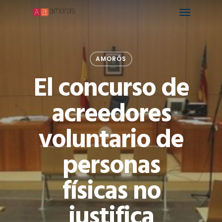
Menu
Skip
to
main
content
AMORÓS
El concurso de
acreedores
voluntario de
personas
físicas no
justifica