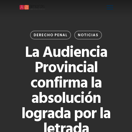
Menu
Skip
to
main
content
DERECHO PENAL
NOTICIAS
La Audiencia
Provincial
confirma la
absolución
lograda por la
letrada